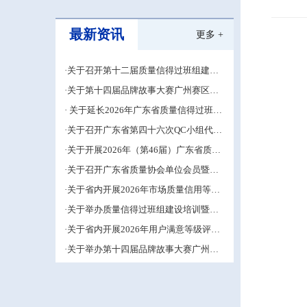
最新资讯
更多 +
·关于召开第十二届质量信得过班组建设
经验交流大会的通知
·关于第十四届品牌故事大赛广州赛区的
补充通知
· 关于延长2026年广东省质量信得过班组
建设材料申报期限的通知
·关于召开广东省第四十六次QC小组代表
大会成果交流培训活动的通知
·关于开展2026年（第46届）广东省质量
管理小组活动推进工作的预通知
·关于召开广东省质量协会单位会员暨第
五届中小企业QC小组成果交流培训活动
·关于省内开展2026年市场质量信用等级
的补充通知
评价工作的通知
·关于举办质量信得过班组建设培训暨班
组长能力提升研修班的通知
·关于省内开展2026年用户满意等级评价
工作的通知
·关于举办第十四届品牌故事大赛广州赛
区的通知