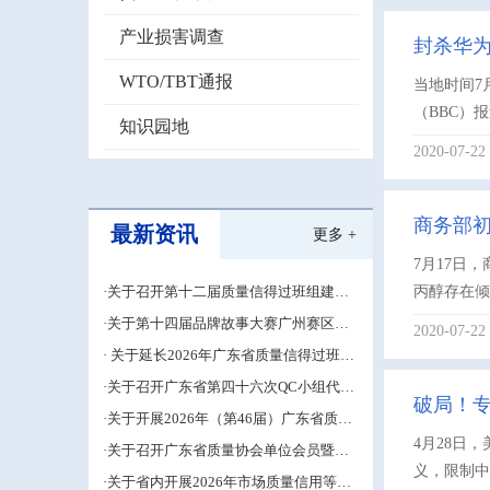
产业损害调查
封杀华
WTO/TBT通报
当地时间7
（BBC）
知识园地
2020-07-22
商务部
最新资讯
更多 +
7月17日
·关于召开第十二届质量信得过班组建设
丙醇存在倾
经验交流大会的通知
·关于第十四届品牌故事大赛广州赛区的
2020-07-22
补充通知
· 关于延长2026年广东省质量信得过班组
建设材料申报期限的通知
·关于召开广东省第四十六次QC小组代表
破局！
大会成果交流培训活动的通知
·关于开展2026年（第46届）广东省质量
管理小组活动推进工作的预通知
4月28日
·关于召开广东省质量协会单位会员暨第
五届中小企业QC小组成果交流培训活动
义，限制中
·关于省内开展2026年市场质量信用等级