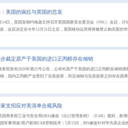
为：美国的疯狂与英国的悲哀
月14日，英国首相约翰逊主持召开英国国家安全委员会（NSC）会议，
报道，会议决定在今年12月31日之后，英国移动运营商将被禁止购买新的华为5G
初步裁定原产于美国的进口正丙醇存在倾销
，商务部发布2020年第25号公告，公布对原产于美国的进口正丙醇反倾
销，国内正丙醇产业受到了实质损害，而且倾销与实质损害之间存在因果关系
专家支招应对美清单合规风险
，美国商务部工业与安全局(BIS)修改《出口管理条例》（EAR）规则，
国军事用途/用户获得EAR管制技术；5月15日，BIS修改针对华为系企业的“