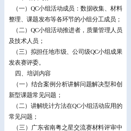
（一）
QC
小组活动成员：数据收集、材料
整理、课题发布等各环节的小组分工成员
；
（二）
QC
小组活动推进者，
质量管理人员
及技术人员；
（三）
拟担任地市级、公司级
QC
小组成果
发表赛评委。
四
、培训内容
（
一
）
结合案例分析讲解
问题解决型
和创
新型
课题常见问题
；
（二
）
讲解统计方法在
QC
小组活动应用的
常见问题；
（
三
）
广东省南粤之星交流赛材料评审中