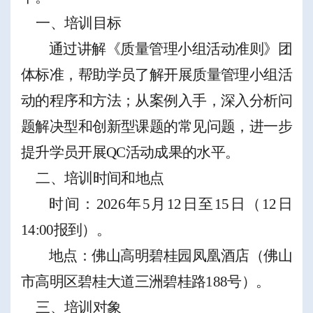
一、培训目标
通过讲解《质量管理小组活动准则》团
体标准
，
帮助学员了解开展质量管理小组活
动的程序和方法；从案例入手，深入分析问
题解决型和创新型课题的常见问题，
进一步
提升学员开展
QC
活动成果的水平。
二、培训时间
和地点
时间：
2026
年
5
月
12
日至
15
日（
12
日
14:00
报到）。
地点：佛山高明碧桂园凤凰酒店（佛山
市高明区碧桂大道三洲碧桂路
188
号）。
三、
培训对象