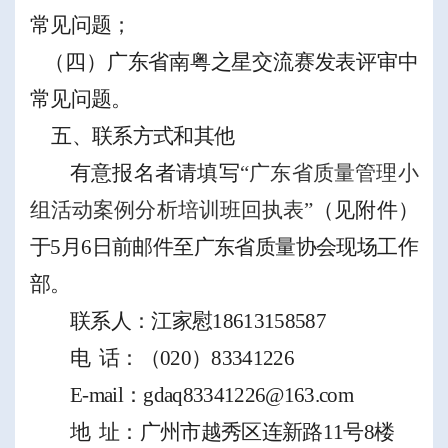
常见问题；
（
四
）
广东省南粤之星交流赛发表评审中
常见问题。
五
、联系方式
和其他
有意报名者请填写
“广东省质量管理小
组活动案例分析培训班回执表”
（见附件）
于
5
月
6
日前邮件至广东省质量协会现场工作
部。
联系人：江家慰
18613158587
电
话：
（
020）83341226
E-mail：
gdaq83341226@163.com
地
址：广州市
越秀区
连新路
11
号
8
楼