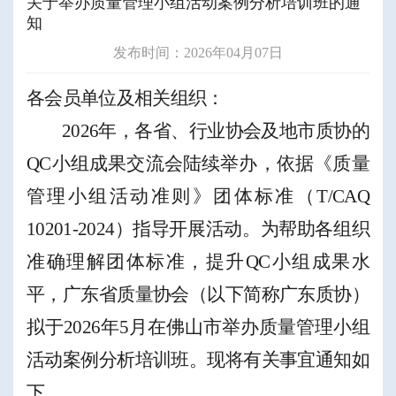
关于举办质量管理小组活动案例分析培训班的通
知
发布时间：2026年04月07日
各会员单位及相关组织：
2026
年，各省、行业协会及地市质协的
QC
小组成果交流会陆续举办，依据
《质量
管理小组活动准则》团体标准（
T/CAQ
10201-2024
）
指导开展活动。
为帮助
各组织
准确理解
团体标准，提升
QC
小组成果水
平
，
广东省
质量协会
（
以下简称广东质协
）
拟于
2026
年
5
月在
佛山市
举办质量管理小组
活动案例分析培训班。现将有关事宜通知如
下。