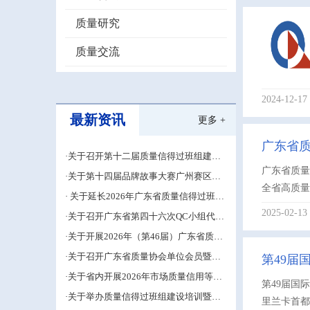
质量研究
质量交流
2024-12-17
最新资讯
更多 +
广东省质
·关于召开第十二届质量信得过班组建设
经验交流大会的通知
广东省质量
·关于第十四届品牌故事大赛广州赛区的
全省高质量
补充通知
· 关于延长2026年广东省质量信得过班组
建设材料申报期限的通知
2025-02-13
·关于召开广东省第四十六次QC小组代表
大会成果交流培训活动的通知
·关于开展2026年（第46届）广东省质量
管理小组活动推进工作的预通知
·关于召开广东省质量协会单位会员暨第
第49届
五届中小企业QC小组成果交流培训活动
·关于省内开展2026年市场质量信用等级
的补充通知
第49届国际
评价工作的通知
·关于举办质量信得过班组建设培训暨班
里兰卡首都
组长能力提升研修班的通知