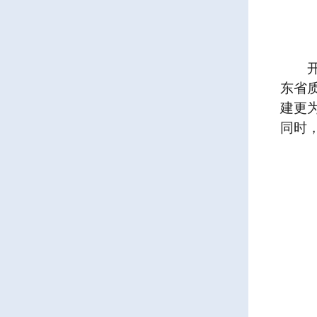
东省
建更
同时