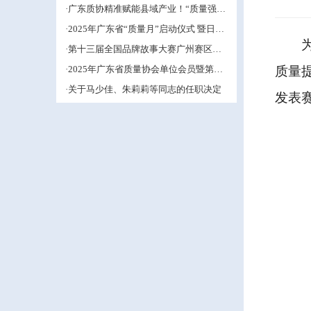
动仪式暨 日立电梯品质开放日圆满举行
·广东质协精准赋能县域产业！“质量强县
·产业人才强链”专题培训于东源县成功举
·2025年广东省“质量月”启动仪式 暨日立
办
电梯品质开放日的活动通知
·第十三届全国品牌故事大赛广州赛区暨
第十届广东省品牌故事大赛圆满落幕
·2025年广东省质量协会单位会员暨第四
质量
届省中小企业QC小组成果交流培训活动
·关于马少佳、朱莉莉等同志的任职决定
圆满结束
发表