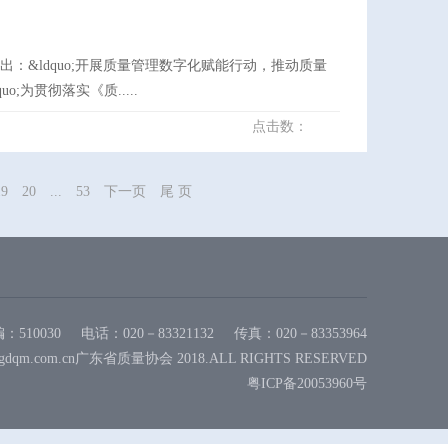
&ldquo;开展质量管理数字化赋能行动，推动质量
为贯彻落实《质.....
点击数：
19
20
...
53
下一页
尾 页
：510030
电话：020－83321132
传真：020－83353964
gdqm.com.cn广东省质量协会 2018.ALL RIGHTS RESERVED
粤ICP备20053960号