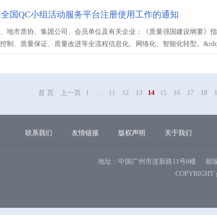
进全国QC小组活动服务平台注册使用工作的通知
、地市质协、集团公司、会员单位及有关企业：《质量强国建设纲要》指出：
控制、质量保证、质量改进等全流程信息化、网络化、智能化转型。&rdquo;
首 页
上一页
1
...
11
12
13
14
15
16
17
18
联系我们
友情链接
版权声明
关于我们
地址：中国广州市连新路11号8楼
邮编
COPYRIGHT 