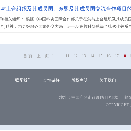
集与上合组织及其成员国、东盟及其成员国交流合作项目
和相关组织： 根据《中国科协国际合作部关于征集与上合组织及其成员
〕75号)精神，为更好服务国家外交大局，进一步完善科协系统全球伙伴关系网络
首 页
上一页
1
...
11
12
13
14
15
16
17
18
联系我们
友情链接
版权声明
关于我们
地址：中国广州市连新路11号8楼
邮编
COPYRIGHT 