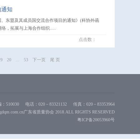
的通知
国、东盟及其成员国交流合作项目的通知》(科协外函
，拓展与上海合作组织.....
点击数：
19
20
...
53
下一页
尾 页
：510030
电话：020－83321132
传真：020－83353964
gdqm.com.cn广东省质量协会 2018.ALL RIGHTS RESERVED
粤ICP备20053960号