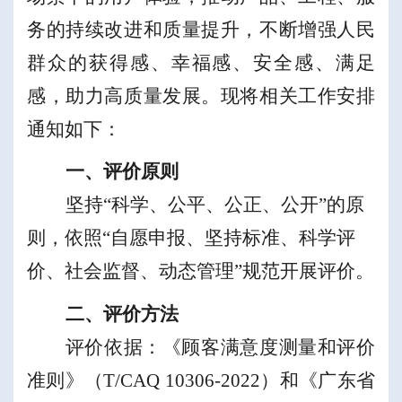
务的持续改进和质量提升，
不断增强人民
群众的获得感、幸福感、安全感
、
满足
感
，助力高质量发展。现将
相
关工作
安排
通知如下
：
一、评价原则
坚持
“
科学、公平、公正、公开
”
的
原
则，
依照
“
自愿申报、坚持标准、科学评
价、社会监督、
动态管理
”
规范
开展评价
。
二、评价方法
评价依据：
《顾客满意度测量和评价
准则》（
T/CAQ 10306-
202
2
）和
《广东省