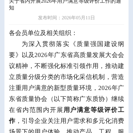
关于省内开展2026年用户满意等级评价工作的通
知
发布时间：2026年05月11日
各会员单位及相关组织：
为深入贯彻落实《质量强国建设纲
要》
以及
2026
年广东省高质量发展大会会
议
精神，
不断强化标准引领作用，推动建
立质量分级分类的市场化采信机制，营造
注重用户满意的新型质量环境
，
202
6
年广
东省质量协会（
以下
简称广东质协）
继
续
在
省内
范围内
开展
用户满意等级评价
工
作
，
引导企业关注用户需求和
多元化消费
场景下的用户体验
，
推动产品、工程、服