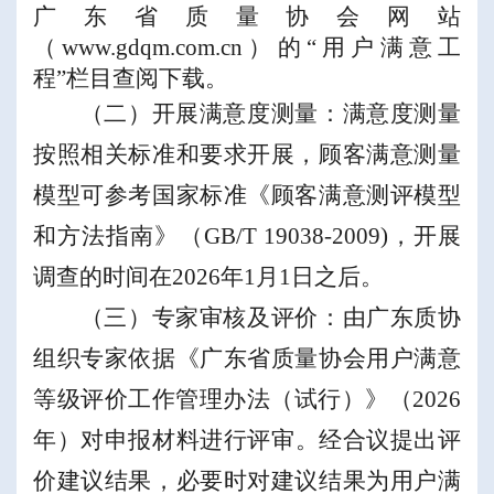
广东省质量协会网站
（
www.gdqm.com.cn
）
的
“
用户满意工
程
”
栏目
查阅
下载
。
（二）开展满意度测量：
满意度测量
按照相关标准和要求开展，顾客满意测量
模型可参考国家标准《顾客满意测评模型
和方法指南》（
GB/T 19038-2009)
，开展
调查的时间在
2026
年
1
月
1
日之后。
（三）
专家审核及评价
：由广东质协
组织专家
依据
《广东省
质量协会
用户满意
等级评价工作管理办法
（
试行
）
》
（
2026
年
）
对申报
材料
进行
评审
。经合议提出评
价建议结果，必要时对建议结果为
用户满