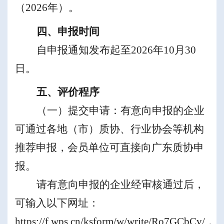
（
2026
年
）
。
四、
申报时间
自申报通知发布起至
2026
年
10
月
30
日
。
五、评价程序
（一）提交申请：有意向申报的
企业
可通过各地（市）质协、行业协会等机构
推荐申报，
会员单位可
直接向广东质协申
报。
请有意向申报的企业经审核通过后，
可输入以下网址：
https://f.wps.cn/ksform/w/write/Ro7GCbCv/
，