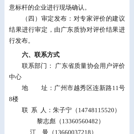
意
标杆的企业进行现场
确认
。
（四）审定发布：对专家
评价的建议
结果
进行审定，由广东质协对评价结果进
行发布。
六、联系方式
联系部门：
广东省质量协会
用户评价
中心
地
址：
广州市越秀区连新路
11
号
8
楼
联
系
人：
朱子宁
（
14748115520
）
黎志彪（
13360560482
）
江
曼（
13660037218
）