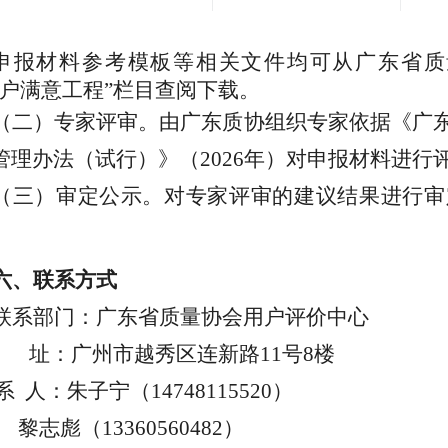
申报材料参考模板等相关文件均可从广东省质
户满意工程
”
栏目查阅下载
。
（二）专家评审。由广东质协组织专家依据《广
管理办法（试行）》（
2026
年）对申报材料进行
（三）
审定公示。对专家评审的建议结果进行审
六、联系方式
联系部门：
广东省质量协会
用户评价中心
址：
广州市越秀区连新路
11
号
8
楼
系
人：
朱子宁
（
14748115520
）
志彪（
13360560482
）