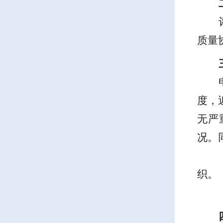
质量
度，
无严
况。
织
。