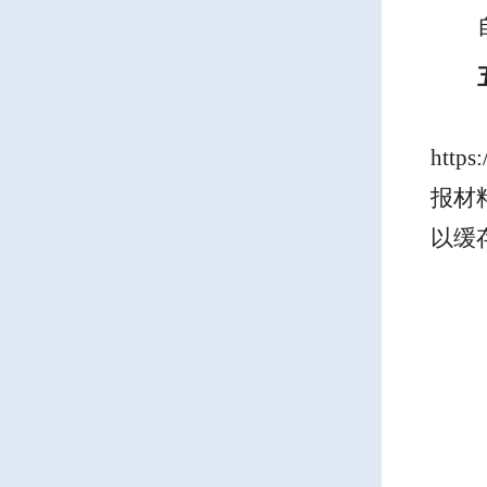
https
报材
以缓