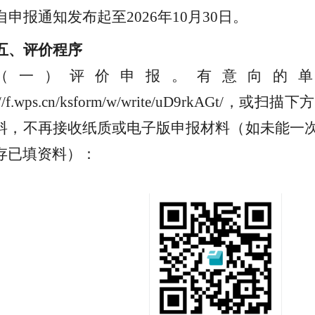
自申报通知发布起至
2026
年
10
月
30
日
。
五、评价程序
（一）评价申报。有意向的
://f.wps.cn/ksform/w/write/uD9rkAGt/
，或扫描下方
料，不再接收纸质或电子版申报材料（如未能一
存已填资料）：