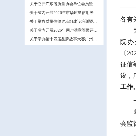
管理小组活动推进工作的预通知
·关于召开广东省质量协会单位会员暨第
五届中小企业QC小组成果交流培训活动
·关于省内开展2026年市场质量信用等级
的补充通知
各有
评价工作的通知
·关于举办质量信得过班组建设培训暨班
组长能力提升研修班的通知
·关于省内开展2026年用户满意等级评价
工作的通知
·关于举办第十四届品牌故事大赛广州赛
院办
区的通知
〔
20
征信
设，
工作
会监