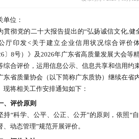
关单位：
为贯彻党的二十大报告提出的
“
弘扬诚信文化
,
健
公厅印发
<
关于建立企业信用状况综合评价
26
〕
8
号）》及
2026
年广东省高质量发展大会等
等综合评价，运用信息公示、信息共享和信用约
广东省质量协会（以下简称广东质协）继续在省
。现将相关工作安排通知如下
：
一、评价原则
坚持
“
科学、公平、公正、公开
”
的
原则，
依照
“
自
督、
动态管理
”
规范
开展评价
。