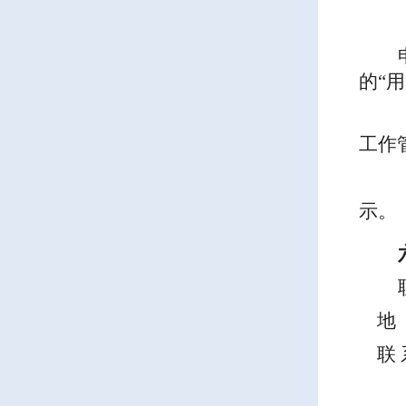
的
“
用
工作
示
。
地
联
黎