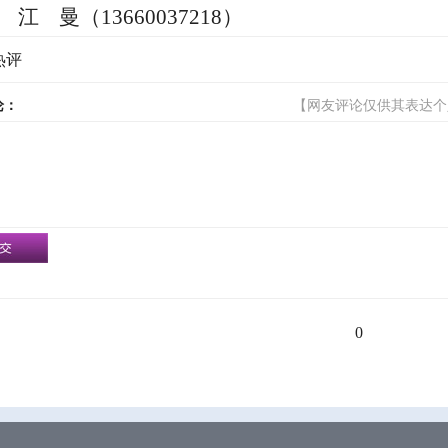
江
曼（
13660037218
）
热评
论：
【网友评论仅供其表达个
0