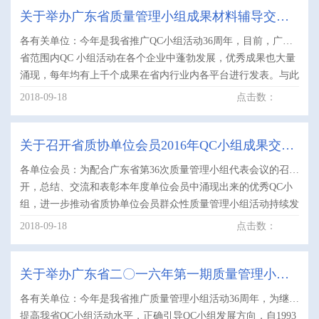
关于举办广东省质量管理小组成果材料辅导交流
各有关单位：今年是我省推广QC小组活动36周年，目前，广东
会的通知
省范围内QC 小组活动在各个企业中蓬勃发展，优秀成果也大量
涌现，每年均有上千个成果在省内行业内各平台进行发表。与此
同时，不少企业的优秀成果因发布人对评审要求把握不到位，
2018-09-18
点击数：
加.....
关于召开省质协单位会员2016年QC小组成果交流
各单位会员：为配合广东省第36次质量管理小组代表会议的召
会的通知
开，总结、交流和表彰本年度单位会员中涌现出来的优秀QC小
组，进一步推动省质协单位会员群众性质量管理小组活动持续发
展，省质协会员与现场工作部拟组织单位会员（主要是没有行
2018-09-18
点击数：
业.....
关于举办广东省二〇一六年第一期质量管理小组
各有关单位：今年是我省推广质量管理小组活动36周年，为继续
骨干培训暨省级诊断师考评班的通知
提高我省QC小组活动水平，正确引导QC小组发展方向，自1993