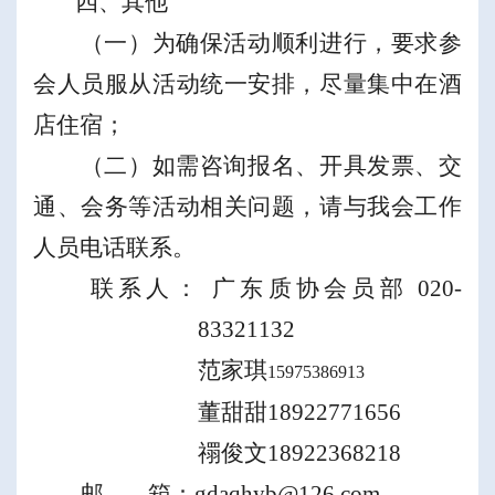
四、其他
（一）
为确保活动顺利进行，要求参
会人员服从活动统一安排，尽量集中在酒
店住宿；
（二）如需咨询报名、开具发票、交
通、会务等活动相关问题，请与我会工作
人员电话联系。
联系
人
：
广东质协会员部
020
-
83321132
范家琪
15975386913
董甜甜
18922771656
禤俊文
18922368218
邮
箱：
gdaqhyb@126.com