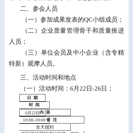
二、参会人员
（一）参加成果发表的
QC
小组成员；
（二）企业质量管理骨干和质量推进
人员；
（三）单位会员及中小企业（含专精
特新）观摩人员。
三、活动时间和地点
（一）活动时间：
6
月
22
日
-
26
日
；
日
期
时
间
内
容
6
月
22
日
备
注
10:00-18:00
全天报到