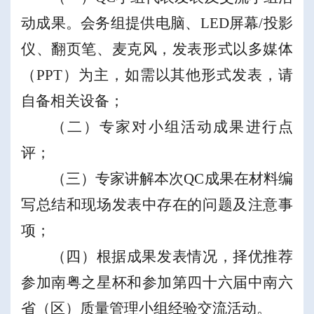
动成果
。会务组提供电脑、
LED
屏幕
/
投影
仪、翻页笔、麦克风，发表形式以多媒体
（
PPT
）
为主，如需以其他形式发表，请
自备相关设备；
（二）专家对小组活动成果进行点
评；
（三）专家
讲解本次
QC
成果在材料编
写总结和现场发表中存在的问题及注意事
项
；
（
四
）
根据成果发表情况，
择优推荐
参加南粤之星杯
和
参加第四十
六
届中南六
省
（
区
）
质量管理小组经验交流活动
。