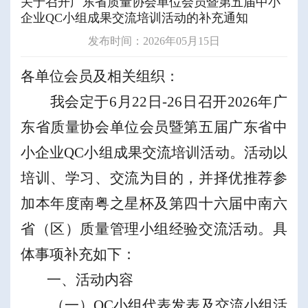
关于召开广东省质量协会单位会员暨第五届中小
企业QC小组成果交流培训活动的补充通知
发布时间：2026年05月15日
各单位会员及相关组织：
我会定于
6
月
22
日
-
26
日召开
202
6
年广
东省质量协会单位会员暨第
五
届广东省中
小企业
QC
小组成果交流培训活动。活动以
培训、学习、交流为目的，并择优推荐参
加本年度南粤之星杯及第四十
六
届中南六
省
（
区
）
质量管理小组经验交流活动。具
体事项补充如下：
一、活动内容
（一）
QC
小组
代表
发表及交流
小组活