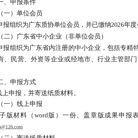
一、
申报条件
（一）
单位会员
申报
组织
为广东质协单位会员，并已缴纳
202
6
年度
（二）
广东省中小企业（非单位会员）
申报
组织
为广东省内注册的中小企业，包括专精
有
、民营、外资等企业或经地市、行业主管部门
。
二、
申报方式
线上申报，并寄送纸质材料。
（一）
线上
申报
子版材料（
word
版）一份、盖章版成果申报
b@126.com