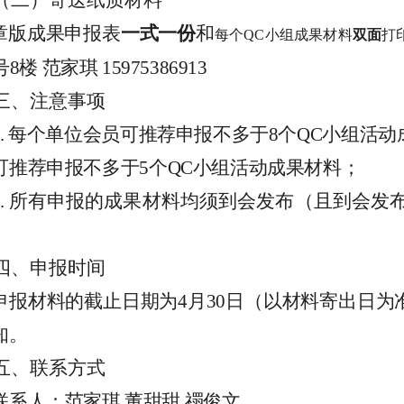
（二）
寄送纸质材料
版成果申报表
一式一份
和
每个
QC
小组成果材料
双面
打
号
8
楼 范家琪
15975386913
三、
注意事项
.
每个单位会员可推荐申报不多于
8
个
QC
小组活动
可推荐申报不多于
5
个
QC
小组活动成果材料；
.
所有申报的成果材料均须到会发布（且到会发
。
四、
申报时间
申报材料的截止日期为
4
月
30
日（以材料寄出日为
知。
五、
联系方式
联系人：
范家琪
董甜甜
禤俊文