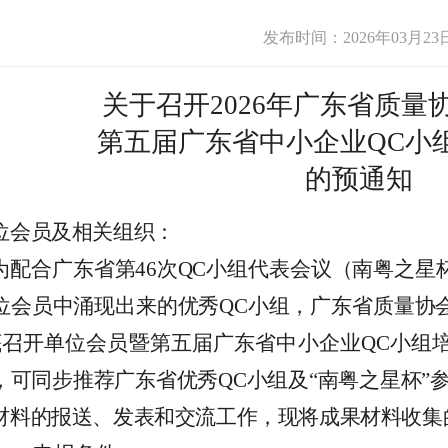
发布时间：2026年03月23
关于召开
202
6
年广东省质量
第
五
届广东省中小企业
QC
小
的预通知
位会员及相关组织：
为配合广东省第
4
6
次
QC
小组
代表会议（
南粤之星
位会员中涌现出来的优秀
QC
小组，广东省质量协
底召开单位会员暨第
五
届广东省中小企业
QC
小组
，可同步推荐广东省优秀
QC
小组及
“
南粤之星杯
”
材料的报送、发表和交流工作，现将成果材料收集