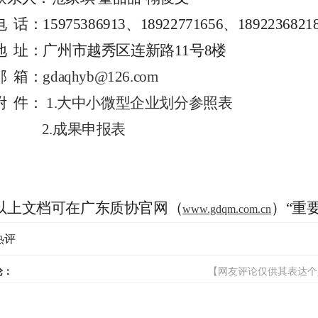
电
话：
15975386913
、
18922771656
、
1892236821
地
址：广州市越秀区连新路
11
号
8
楼
邮
箱：
gdaqhyb@126.com
附
件：
1.
大中小微型企业划分参照表
2.
成果申报表
以上文档可在广东质协官网（
）
“
重
www.gdqm.com.cn
热评
论：
【网友评论仅供其表达个