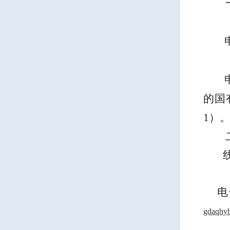
的
国
1
）
电
gdaqhy