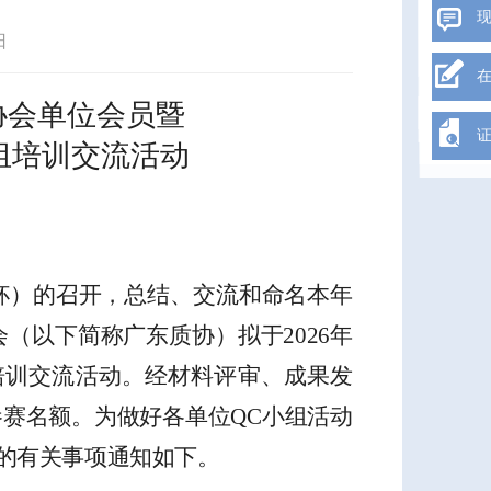
日
协会单位会
员
暨
组培训交流活动
杯
）
的召开，总结、交流和命名本年
会（以下简称广东质协）拟于
202
6
年
培训交流活动。经材料评审、成果发
参赛名额。为做好各单位
QC
小组活动
的有关事项通知如下。