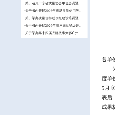
管理小组活动推进工作的预通知
·关于召开广东省质量协会单位会员暨第
五届中小企业QC小组成果交流培训活动
·关于省内开展2026年市场质量信用等级
的补充通知
评价工作的通知
·关于举办质量信得过班组建设培训暨班
组长能力提升研修班的通知
·关于省内开展2026年用户满意等级评价
工作的通知
·关于举办第十四届品牌故事大赛广州赛
区的通知
各单
度单
5
月
表后
成果