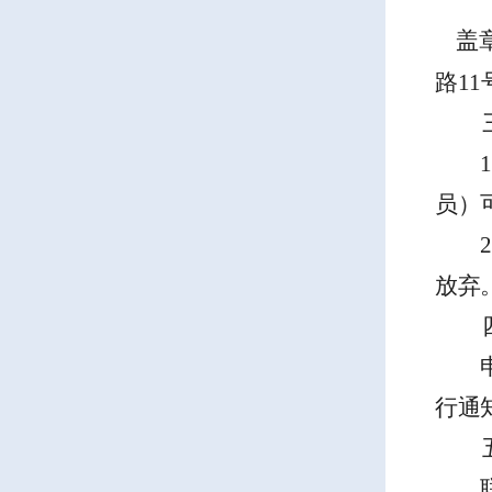
盖章
路
11
1
员）
2
放弃
行通