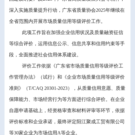
深入实施质量提升行动，广东省质量协会
2025
年
继续在
全省范围内
开展市场质量信用等级评价工作。
此项工作旨在
加强企业信用状况
及质量融资征信
等
综合评价，运用信息公示、信息共享和信用约束等手
段，
全面推进社会信用体系建设。
评价工作依据《广东省市场质量信用等级评价工
作管理办法》
（
试行
）
和《企业市场质量信用等级评价
准则》（
T/CAQ 20301-2023
），从质量信用意愿、质量
保障能力、市场经营行为等方面进行综合评价。在企业
自愿申请基础上，经资格审查和
材料评审等环节
，
依据
评价标准和企业承诺，最终评定
阳江聚成工贸有限公司
等
30
家企业为市场信用
A
等企业
。