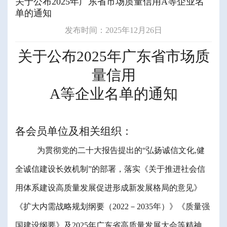
关于公布2025年广东省市场质量信用A等企业名
单的通知
发布时间：2025年12月26日
关于
公布
2025
年广东省市场质
量信用
A
等
企业名单
的通知
各
会员
单位及相关组织：
为贯彻党的二十大报告提出的
“
弘扬诚信文化
,
健
全诚信建设长效机制
”
的部署
，落实《关于推进社会信
用体系建设高质量发展促进形成新发展格局的意见》
《扩大内需战略规划纲要（
2022
－
2035
年）》《质量强
国建设纲要》及
2025
年广东省高质量发展大会等
精神，