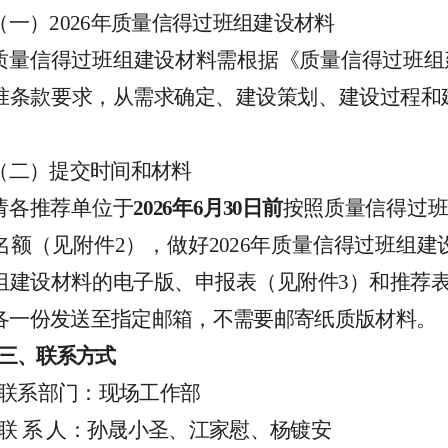
（
一
）
2026
年质量信得过班组建设材料
质量信得过班组建设材料需根据《质量信得过班组
准条款要求，从需求确定、建设策划、建设过程和
。
（二）
提交时间和材料
请各
推荐单位于
202
6
年
6
月
30
日前
按照
质量信得过
名额（见附件
2
）
，做好
202
6
年质量信得过班组建
组建设
材料的电子版、
申报表
（
见附件
3
）
和
推荐
各一份发送至指定邮箱
，
不需要邮寄纸质版材料
。
三、联系方式
联系部门：现场工作部
联
系
人：
孙晟小圣
、
江家慰
、
杨镀安