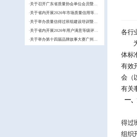
管理小组活动推进工作的预通知
·关于召开广东省质量协会单位会员暨第
五届中小企业QC小组成果交流培训活动
·关于省内开展2026年市场质量信用等级
的补充通知
评价工作的通知
·关于举办质量信得过班组建设培训暨班
组长能力提升研修班的通知
·关于省内开展2026年用户满意等级评价
各行
工作的通知
·关于举办第十四届品牌故事大赛广州赛
区的通知
体标
有效
会（
有关
一、
得过
组织