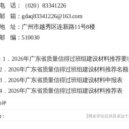
电
话：
（
020）83341226
邮
箱
：
gdaq83341226@163.com
地
址：广州市
越秀区
连新路
11
号
8
楼
邮
编：
510030
：
1．
2026
年
广东省质量信得过班组建设
材料
推荐要
2．
202
6
年广东省质量信得过班组
建设材料
推荐名额
3．
202
6
年广东省质量信得过班组建设
材料
申报表
4．
202
6
年广东省质量信得过班组建设
材料
推荐表
热评
论：
【网友评论仅供其表达个