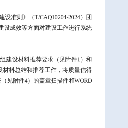
建设准则》
（
T/CAQ10204-2024
）
团
建设成效等方面对建设工作进行系统
班组建设材料推荐
要求
（
见附件
1
）
和
设
材料
总结
和
推荐工作
，
将质量信得
表
（
见附件
4
）
的盖章扫描件和
WORD