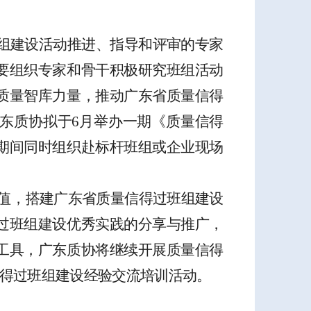
组建设活动推进、指导和评审的专家
要组织专家和骨干
积极
研究班组活动
质量智库
力量，推动广东省质量信得
东
质协
拟
于
6
月举办
一期
《
质量信得
期间
同时组织赴标杆班组或企业现场
值
，搭建广东省质量信得过班组建设
过班组建设
优秀实践的
分享与推广，
工具，
广东
质协
将继续开展质量信得
得过班组建设经验交流
培训活动
。