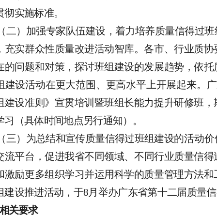
贯彻实施标准。
（二）
加强专家队伍建设
，
着力培养质量信得过班
，
充实群众性质量改进活动智库。各
市、行业
质协
在的问题和对策，探讨班组建设的发展趋势，依托
组建设活动在更大范围、更高水平上开展起来。
广
组
建设准则》宣贯
培训
暨班组长能力提升研修
班
，
学习
（具体
时间地点
另行通知）。
（三）
为
总结和宣传质量信得过班组建设
的活动价
交流平台
，促进
我省
不同领域
、不同行业质量信得
和激励更多
组织
学习并运用
科学
的质量管理
方法和
组建设推进活动，
于
8
月举办广东省第
十
二
届质量信
相关要求