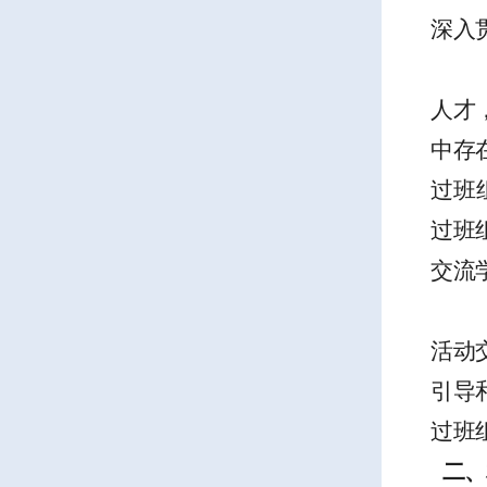
深入
人才
中存
过班
过班
交流
活动
引导
过班
二、