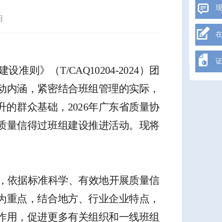
日
建设准则》
（
T/CAQ10204-20
24
）
团
动内涵，紧密结合班组管理的实际，
升的群众基础，
202
6
年广东省质量协
质量信得过班组建设推进活动。现将
，
依据标准科学、有效地开展质量信
为重点
，
结合地方、行业企业特点，
作用，促进更多有关组织和一线班组