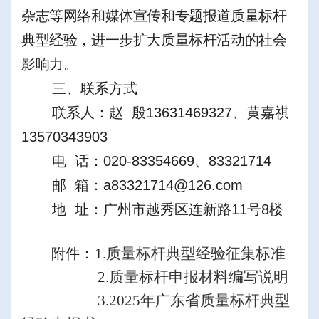
杂志
等
网络和
媒体
宣传和
专题报道质量标杆
典型经验，进一步扩大质量标杆活动的社会
影响力
。
三、
联系方式
联系人：赵 殷13631469327、黄嘉祺
13570343903
电 话：020-83354669、83321714
邮 箱：a83321714@126.com
地 址：广州市越秀区连新路11号8楼
1.
质量标杆典型经验征集标准
附件：
2.
质量标杆申报材料编写说明
3.
2025
年广东省质量标杆典型